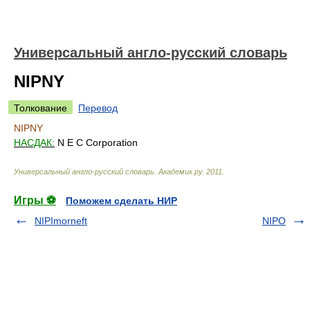
Универсальный англо-русский словарь
NIPNY
Толкование
Перевод
NIPNY
НАСДАК:
N E C Corporation
Универсальный англо-русский словарь
.
Академик.ру
.
2011
.
Игры ⚽
Поможем сделать НИР
NIPImorneft
NIPO