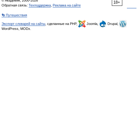
© Академик, 2000-2026
18+
Обратная связь:
Техподдержка
,
Реклама на сайте
👣 Путешествия
Экспорт словарей на сайты
, сделанные на PHP,
Joomla,
Drupal,
WordPress, MODx.